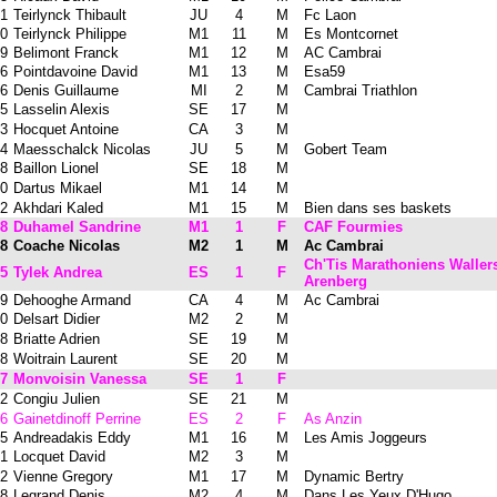
1
Teirlynck Thibault
JU
4
M
Fc Laon
0
Teirlynck Philippe
M1
11
M
Es Montcornet
9
Belimont Franck
M1
12
M
AC Cambrai
6
Pointdavoine David
M1
13
M
Esa59
6
Denis Guillaume
MI
2
M
Cambrai Triathlon
5
Lasselin Alexis
SE
17
M
3
Hocquet Antoine
CA
3
M
4
Maesschalck Nicolas
JU
5
M
Gobert Team
8
Baillon Lionel
SE
18
M
0
Dartus Mikael
M1
14
M
2
Akhdari Kaled
M1
15
M
Bien dans ses baskets
8
Duhamel Sandrine
M1
1
F
CAF Fourmies
8
Coache Nicolas
M2
1
M
Ac Cambrai
Ch'Tis Marathoniens Waller
5
Tylek Andrea
ES
1
F
Arenberg
9
Dehooghe Armand
CA
4
M
Ac Cambrai
0
Delsart Didier
M2
2
M
8
Briatte Adrien
SE
19
M
8
Woitrain Laurent
SE
20
M
7
Monvoisin Vanessa
SE
1
F
2
Congiu Julien
SE
21
M
6
Gainetdinoff Perrine
ES
2
F
As Anzin
5
Andreadakis Eddy
M1
16
M
Les Amis Joggeurs
1
Locquet David
M2
3
M
2
Vienne Gregory
M1
17
M
Dynamic Bertry
8
Legrand Denis
M2
4
M
Dans Les Yeux D'Hugo