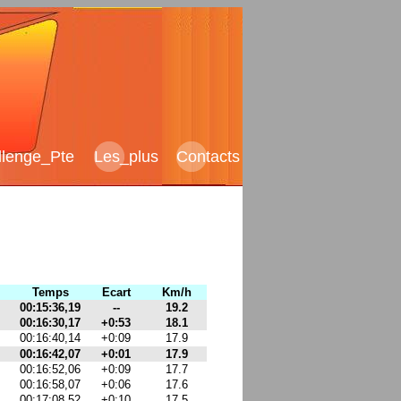
llenge_Pte
Les
_
plus
Contacts
Temps
Ecart
Km/h
00:15:36,19
--
19.2
00:16:30,17
+0:53
18.1
00:16:40,14
+0:09
17.9
00:16:42,07
+0:01
17.9
00:16:52,06
+0:09
17.7
00:16:58,07
+0:06
17.6
00:17:08,52
+0:10
17.5