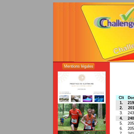
Mentions légales
Clt
Dos
1.
219
2.
201
3.
243
4.
240
5.
205
6.
205
7.
241