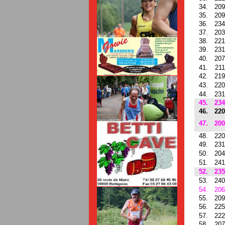
34.
209
35.
209
36.
234
37.
203
38.
221
39.
231
40.
207
41.
211
42.
219
43.
220
44.
231
45.
234
46.
220
47.
200
48.
220
49.
231
50.
204
51.
241
52.
235
53.
240
54.
206
55.
209
56.
225
57.
222
58.
207