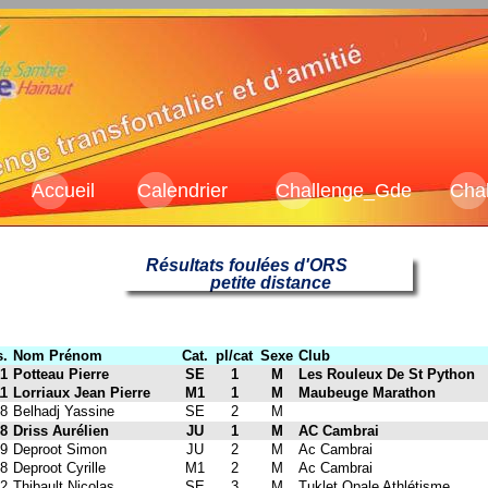
Accueil
Calendrier
Challenge_Gde
Cha
Résultats foulées d'ORS
petite distance
.
Nom Prénom
Cat.
pl/cat
Sexe
Club
1
Potteau Pierre
SE
1
M
Les Rouleux De St Python
1
Lorriaux Jean Pierre
M1
1
M
Maubeuge Marathon
8
Belhadj Yassine
SE
2
M
8
Driss Aurélien
JU
1
M
AC Cambrai
9
Deproot Simon
JU
2
M
Ac Cambrai
8
Deproot Cyrille
M1
2
M
Ac Cambrai
2
Thibault Nicolas
SE
3
M
Tuklet Opale Athlétisme