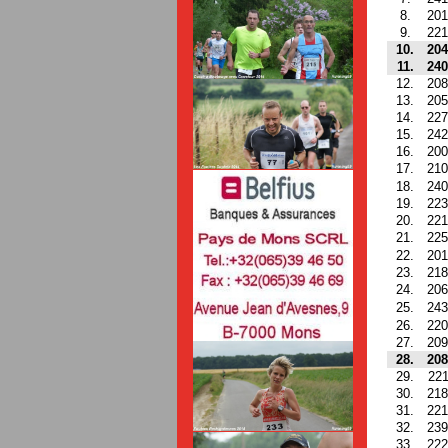
8.
201
9.
221
10.
204
11.
240
12.
208
13.
205
14.
227
15.
242
16.
200
17.
210
18.
240
19.
223
20.
221
21.
225
22.
201
23.
218
24.
206
25.
243
26.
220
27.
209
28.
208
29.
221
30.
218
31.
221
32.
239
33.
222