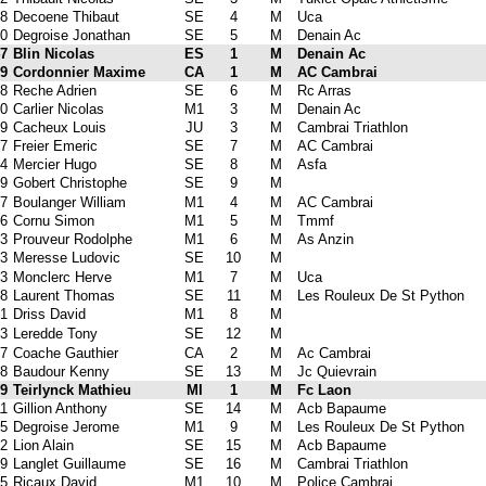
8
Decoene Thibaut
SE
4
M
Uca
0
Degroise Jonathan
SE
5
M
Denain Ac
7
Blin Nicolas
ES
1
M
Denain Ac
9
Cordonnier Maxime
CA
1
M
AC Cambrai
8
Reche Adrien
SE
6
M
Rc Arras
0
Carlier Nicolas
M1
3
M
Denain Ac
9
Cacheux Louis
JU
3
M
Cambrai Triathlon
7
Freier Emeric
SE
7
M
AC Cambrai
4
Mercier Hugo
SE
8
M
Asfa
9
Gobert Christophe
SE
9
M
7
Boulanger William
M1
4
M
AC Cambrai
6
Cornu Simon
M1
5
M
Tmmf
3
Prouveur Rodolphe
M1
6
M
As Anzin
3
Meresse Ludovic
SE
10
M
3
Monclerc Herve
M1
7
M
Uca
8
Laurent Thomas
SE
11
M
Les Rouleux De St Python
1
Driss David
M1
8
M
3
Leredde Tony
SE
12
M
7
Coache Gauthier
CA
2
M
Ac Cambrai
8
Baudour Kenny
SE
13
M
Jc Quievrain
9
Teirlynck Mathieu
MI
1
M
Fc Laon
1
Gillion Anthony
SE
14
M
Acb Bapaume
5
Degroise Jerome
M1
9
M
Les Rouleux De St Python
2
Lion Alain
SE
15
M
Acb Bapaume
9
Langlet Guillaume
SE
16
M
Cambrai Triathlon
5
Ricaux David
M1
10
M
Police Cambrai