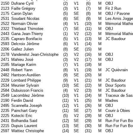
2150
Dufrane Cyril
(2)
V1
(6)
M
OBJ
2123
Faille Grégory
(3)
V1
(7)
M
Fit 2 Run
2175
Caron Dylan
(5)
SE
(8)
M
OBJ / Pavone
2531
Soudant Nicolas
(6)
SE
(9)
M
Les Amis Jogge
2522
Normain Olivier
(4)
V1
(10)
M
Mémorial Mathi
2322
Thiebaut Thimotee
(7)
SE
(11)
M
OBJ
2443
Gana Jean-Thierry
(1)
V2
(12)
M
Mémorial Mathi
2135
Capraro Bonifacio
(5)
V1
(13)
M
JC Baudour
2593
Delcroix Jérôme
(6)
V1
(14)
M
2206
Gallez Julien
(8)
SE
(15)
M
2178
Vanderelst Jean-Christophe
(2)
V2
(16)
M
OBJ
2471
Mahieu José
(3)
V2
(17)
M
OBJ
2185
Mariage Karim
(7)
V1
(18)
M
2448
Robert Yann
(8)
V1
(19)
M
JC Quiévrain
2482
Hantson Aurélien
(9)
SE
(20)
M
2229
Lombard Philippe
(9)
V1
(21)
M
JC Baudour
2534
Meunier Sylvain
(10)
SE
(22)
M
Dour Sports
2584
Dubuisson Francis
(4)
V2
(23)
M
JC Baudour
2549
Lacomblez Jérôme
(10)
V1
(24)
M
Traceux de Sas
2190
Ferdin David
(11)
V1
(25)
M
Madres
2495
Scannella Joseph
(12)
V1
(26)
M
OBJ
2235
Painchart Gary
(11)
SE
(27)
M
Courir à Obies
2225
Kotecki Eric
(5)
V2
(28)
M
OBJ
2431
Bolhandia Said
(12)
SE
(29)
M
Run For Fun B
2215
Dupuis Laurent
(13)
SE
(30)
M
Run For Fun B
2597
Wattiez Christophe
(14)
SE
(31)
M
OBJ