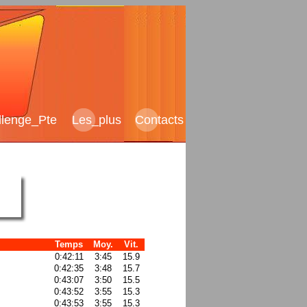
llenge_Pte
Les
_
plus
Contacts
ES
Temps
Moy.
Vit.
0:42:11
3:45
15.9
0:42:35
3:48
15.7
0:43:07
3:50
15.5
0:43:52
3:55
15.3
0:43:53
3:55
15.3