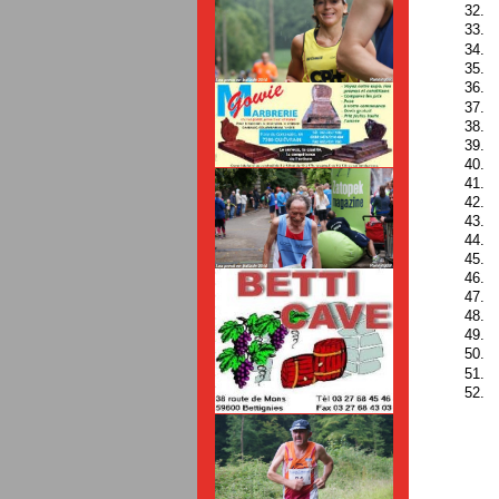
32.
33.
34.
35.
36.
37.
38.
39.
40.
41.
42.
43.
44.
45.
46.
47.
48.
49.
50.
51.
52.
53.
54.
55.
56.
57.