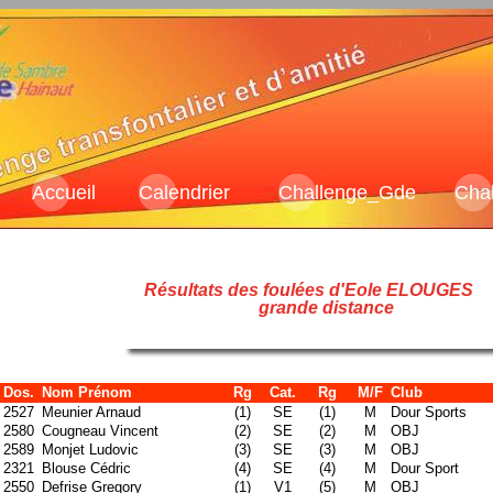
Accueil
Calendrier
Challenge_Gde
Cha
Résultats des foulées d'Eole ELOUG
grande distance
Dos.
Nom Prénom
Rg
Cat.
Rg
M/F
Club
2527
Meunier Arnaud
(1)
SE
(1)
M
Dour Sports
2580
Cougneau Vincent
(2)
SE
(2)
M
OBJ
2589
Monjet Ludovic
(3)
SE
(3)
M
OBJ
2321
Blouse Cédric
(4)
SE
(4)
M
Dour Sport
2550
Defrise Gregory
(1)
V1
(5)
M
OBJ