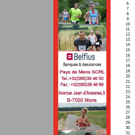
6.
7.
8.
9.
10.
11.
12.
13.
14.
15.
16.
17.
18.
19.
20.
21.
22.
23.
24.
25.
26.
27.
28.
29.
30.
31.