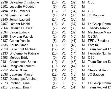
2239
Delvallée Christophe
(13)
V1
(32)
M
OBJ
2501
Lecouffe Frédéric
(6)
V2
(33)
M
2494
Hélin François
(15)
SE
(34)
M
OBJ
2579
Venti Carmelo
(1)
V3
(35)
M
JC Baudour
2140
Jenart Laurent
(14)
V1
(36)
M
2467
Lamant Medhi
(15)
V1
(37)
M
Le Galop' Roma
2564
Dereume Pascal
(7)
V2
(38)
M
Theodo Tempo
2594
Baron Ludovic
(16)
V1
(39)
M
Maubeuge Mara
2586
Trevisan Patrick
(2)
V3
(40)
M
OSGA
2137
Gobert Yannic
(8)
V2
(41)
M
FER / Baudour
2335
Bouna Omar
(16)
SE
(42)
M
Forgital
2310
Berlemont Michael
(17)
V1
(43)
M
Team Rocket D
2133
Di Clemente Patrizio
(18)
V1
(44)
M
Herbalife Nutriti
2493
Moreau Eddy
(9)
V2
(45)
M
OBJ
2181
Casamassa Bruno
(19)
V1
(46)
M
Team Rocket D
2147
Denghien Laurent
(10)
V2
(47)
M
OBJ
2212
Motte Olivier
(11)
V2
(48)
M
Step and Run
2538
Bauwens Marcel
(12)
V2
(49)
M
JC Baudour
2337
Descamps Antoine
(1)
JU
(50)
M
2573
Rocher Céline
(1)
SE
(1)
F
Le Galop' Roma
2116
Bardiaux Brian
(20)
V1
(51)
M
Team Rocket D
2193
Harvengt Amélie
(2)
SE
(2)
F
2552
Joris Franck
(13)
V2
(52)
M
Maubeuge Mara
2465
Cardella Gaëtan
(14)
V2
(53)
M
OBJ
2582
Labie Claudy
(15)
V2
(54)
M
Team Rocket D
2202
Loterie Julien
(21)
V1
(55)
M